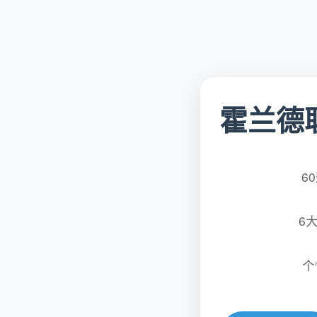
霍兰德
6
6
个